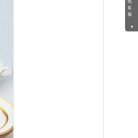
线
客
服