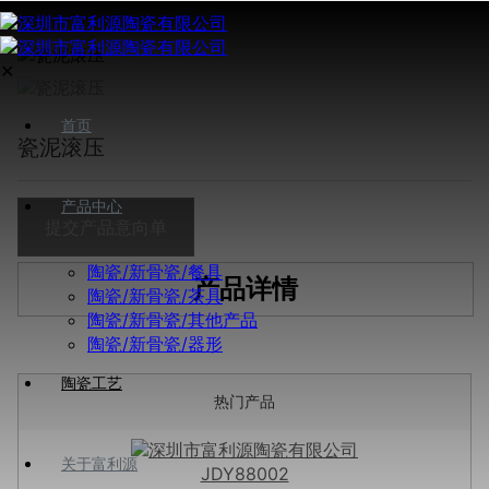
✕
首页
瓷泥滚压
产品中心
提交产品意向单
陶瓷/新骨瓷/餐具
产品详情
陶瓷/新骨瓷/茶具
陶瓷/新骨瓷/其他产品
陶瓷/新骨瓷/器形
陶瓷工艺
热门产品
关于富利源
JDY88002